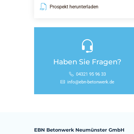
Prospekt herunterladen
Haben Sie Fragen?
04321 95 96 33
info@ebn-betonwerk.de
EBN Betonwerk Neumünster GmbH