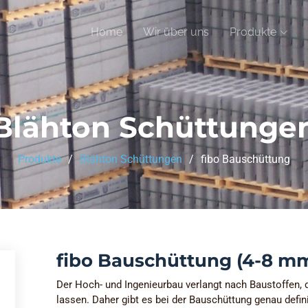
Home
Wir über uns
Produkte
Blähton Schüttunge
Produkte
Blähton Schüttungen
fibo Bauschüttung
fibo Bauschüttung (4-8 m
Der Hoch- und Ingenieurbau verlangt nach Baustoffen, d
lassen. Daher gibt es bei der Bauschüttung genau defin