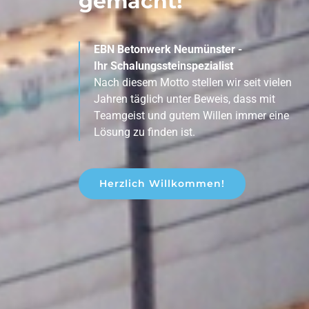
gemacht!
EBN Betonwerk Neumünster -
Ihr Schalungssteinspezialist
Nach diesem Motto stellen wir seit vielen
Jahren täglich unter Beweis, dass mit
Teamgeist und gutem Willen immer eine
Lösung zu finden ist.
Herzlich Willkommen!